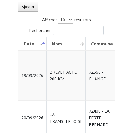
Ajouter
Afficher
résultats
Rechercher
Date
Nom
Commune
Or
Date
Nom
Commune
Or
BREVET ACTC
72560 -
0395
19/09/2026
200 KM
CHANGE
CH
72400 - LA
085
LA
20/09/2026
FERTE-
SPO
TRANSFERTOISE
BERNARD
VTT