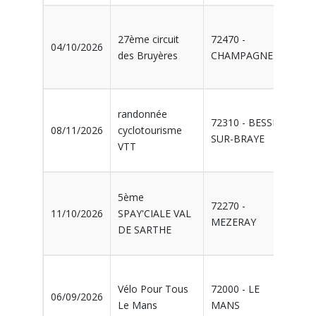
071
27ème circuit
72470 -
04/10/2026
SPO
des Bruyères
CHAMPAGNE
DE
randonnée
72310 - BESSE-
067
08/11/2026
cyclotourisme
SUR-BRAYE
BRA
VTT
5ème
72270 -
039
11/10/2026
SPAY'CIALE VAL
MEZERAY
SPA
DE SARTHE
084
Vélo Pour Tous
72000 - LE
06/09/2026
POU
Le Mans
MANS
MA