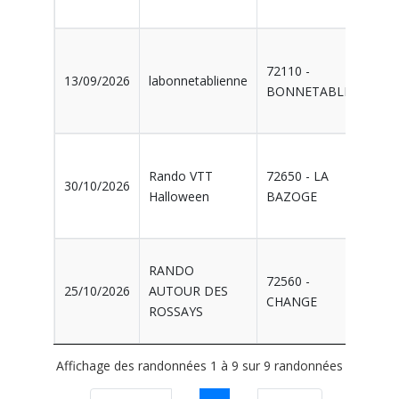
72110 -
0452
13/09/2026
labonnetablienne
BONNETABLE
BO
033
Rando VTT
72650 - LA
30/10/2026
CYC
Halloween
BAZOGE
BA
RANDO
72560 -
0395
25/10/2026
AUTOUR DES
CHANGE
CH
ROSSAYS
Affichage des randonnées 1 à 9 sur 9 randonnées