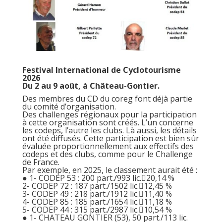
Festival International de Cyclotourisme
2026
Du 2 au 9 août, à Château-Gontier.
Des membres du CD du coreg font déjà partie
du comité d’organisation.
Des challenges régionaux pour la participation
à cette organisation sont créés. L’un concerne
les codeps, l’autre les clubs. Là aussi, les détails
ont été diffusés. Cette participation est bien sûr
évaluée proportionnellement aux effectifs des
codeps et des clubs, comme pour le Challenge
de France.
Par exemple, en 2025, le classement aurait été :
● 1- CODEP 53 : 200 part./993 lic.20,14 %
2- CODEP 72 : 187 part./1502 lic.12,45 %
3- CODEP 49 : 218 part./1912 lic.11,40 %
4- CODEP 85 : 185 part./1654 lic.11,18 %
5- CODEP 44 : 315 part./2987 lic.10,54 %
● 1- CHATEAU GONTIER (53), 50 part./113 lic.