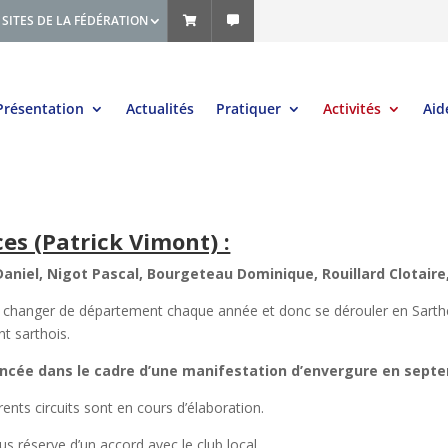
SITES DE LA FÉDÉRATION
Présentation
Actualités
Pratiquer
Activités
Aid
s (Patrick Vimont) :
iel, Nigot Pascal, Bourgeteau Dominique​, Rouillard Clotaire, 
ait changer de département chaque année et donc se dérouler en Sart
nt sarthois.
lancée dans le cadre d’une manifestation d’envergure en sept
ents circuits sont en cours d’élaboration.
s réserve d’un accord avec le club local.