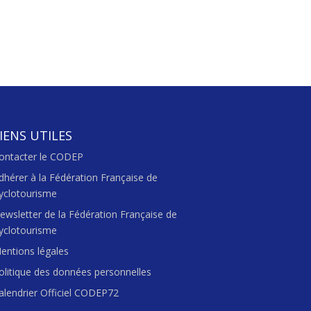
IENS UTILES
ontacter le CODEP
dhérer à la Fédération Française de
yclotourisme
ewsletter de la Fédération Française de
yclotourisme
entions légales
olitique des données personnelles
alendrier Officiel CODEP72