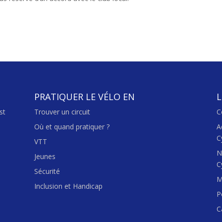
PRATIQUER LE VÉLO EN
L
st
Trouver un circuit
C
Où et quand pratiquer ?
A
C
VTT
N
Jeunes
C
Sécurité
M
Inclusion et Handicap
P
C